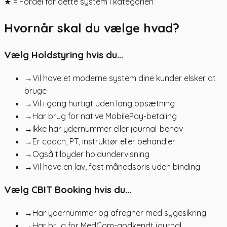
★ = Fordel for dette system i kategorien
Hvornår skal du vælge hvad?
Vælg Holdstyring hvis du...
→
Vil have et moderne system dine kunder elsker at
bruge
→
Vil i gang hurtigt uden lang opsætning
→
Har brug for native MobilePay-betaling
→
Ikke har ydernummer eller journal-behov
→
Er coach, PT, instruktør eller behandler
→
Også tilbyder holdundervisning
→
Vil have en lav, fast månedspris uden binding
Vælg CBIT Booking hvis du...
→
Har ydernummer og afregner med sygesikring
→
Har brug for MedCom-godkendt journal