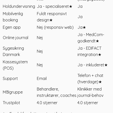
Holdundervisning
Ja - specialiseret
★
Ja
Mobilvenlig
Fuldt responsivt
Ja
booking
design
★
Egen app
Nej (responsiv web)
Ja
★
Ja - MedCom-
Online journal
Nej
godkendt
★
Sygesikring
Ja - EDIFACT
Nej
Danmark
integration
★
Kassesystem
Nej
Ja - inkluderet
★
(POS)
Telefon + chat
Support
Email
(hverdage)
★
Behandlere,
Klinikker med
Målgruppe
instruktører, coaches
journal-behov
Trustpilot
4.0 stjerner
4.0 stjerner