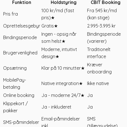
Funktion
Holdstyring
CBIT Booking
100 kr/md (fast
Fra 545 kr/md
Pris fra
pris)
★
(kan stige)
Oprettelsesgebyr
Gratis
★
2.995-3.995 kr
Ingen - opsig når
Bindingsperiode
Bindingsperiode
som helst
★
(varierer)
Moderne, intuitivt
Traditionelt
Brugervenlighed
design
★
interface
Kræver
Opsætning
Klar på 10 minutter
★
onboarding
MobilePay-
Native integration
★
Ikke native
betaling
Online booking
Ja - moderne 24/7
★
Ja
Klippekort /
Ja - inkluderet
Ja
pakker
Email-påmindelser
SMS
SMS-påmindelser
inkl.
(tillægsydelse)