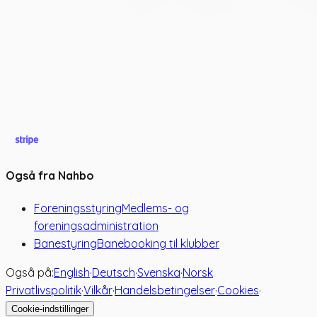
Også fra Nahbo
Foreningsstyring
Medlems- og
foreningsadministration
Banestyring
Banebooking til klubber
Også på:
English
·
Deutsch
·
Svenska
·
Norsk
Privatlivspolitik
·
Vilkår
·
Handelsbetingelser
·
Cookies
·
Cookie-indstillinger