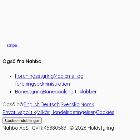
Også fra Nahbo
Foreningsstyring
Medlems- og
foreningsadministration
Banestyring
Banebooking til klubber
Også på:
English
·
Deutsch
·
Svenska
·
Norsk
Privatlivspolitik
·
Vilkår
·
Handelsbetingelser
·
Cookies
·
Cookie-indstillinger
Nahbo ApS · CVR: 45880583 · ©
2026
Holdstyring