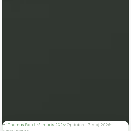
Af
Thomas Borch
•
8. marts 2026
•
Opdateret
7. maj 2026
•
4
min læsning