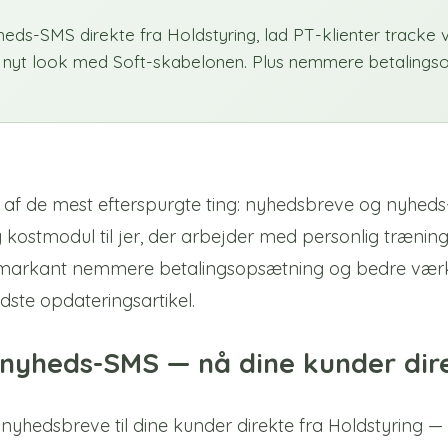
ds-SMS direkte fra Holdstyring, lad PT-klienter tracke 
t nyt look med Soft-skabelonen. Plus nemmere betalings
to af de mest efterspurgte ting: nyhedsbreve og nyheds
g kostmodul til jer, der arbejder med personlig træni
arkant nemmere betalingsopsætning og bedre værktø
sidste opdateringsartikel.
nyheds-SMS — nå dine kunder dir
nyhedsbreve til dine kunder direkte fra Holdstyring — 