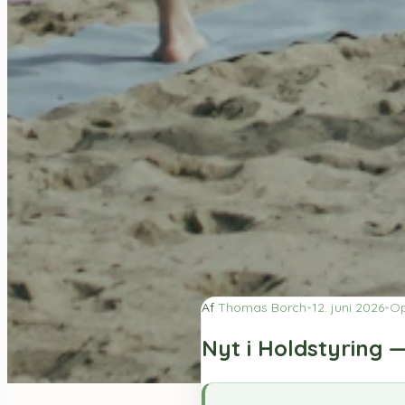
Af
Thomas Borch
•
12. juni 2026
•
Op
Nyt i Holdstyring