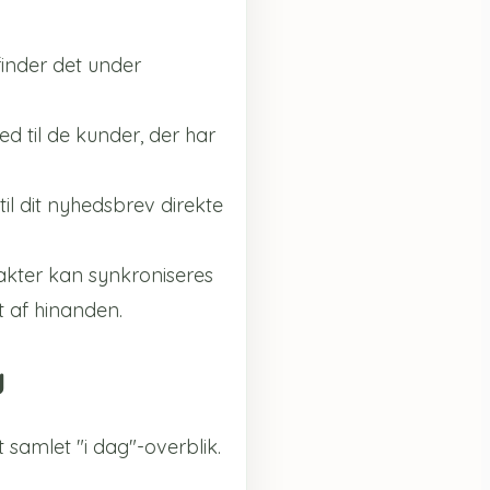
 finder det under
 til de kunder, der har
il dit nyhedsbrev direkte
akter kan synkroniseres
t af hinanden.
g
 samlet "i dag"-overblik.