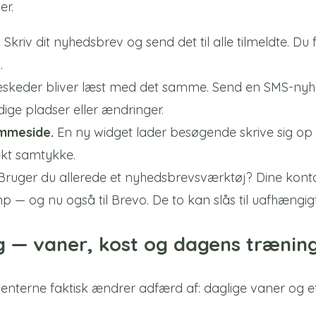
er.
.
Skriv dit nyhedsbrev og send det til alle tilmeldte. Du
.
skeder bliver læst med det samme. Send en SMS-nyhed
dige pladser eller ændringer.
emmeside.
En ny widget lader besøgende skrive sig op t
ekt samtykke.
ruger du allerede et nyhedsbrevsværktøj? Dine kont
mp — og nu også til Brevo. De to kan slås til uafhængig
g — vaner, kost og dagens trænin
ienterne faktisk ændrer adfærd af: daglige vaner og et