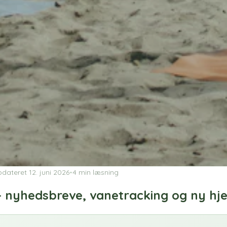
dateret
12. juni 2026
•
4
min læsning
 — nyhedsbreve, vanetracking og ny h