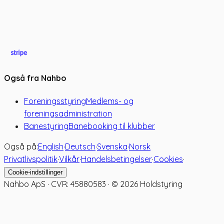
Også fra Nahbo
Foreningsstyring
Medlems- og
foreningsadministration
Banestyring
Banebooking til klubber
Også på:
English
·
Deutsch
·
Svenska
·
Norsk
Privatlivspolitik
·
Vilkår
·
Handelsbetingelser
·
Cookies
·
Cookie-indstillinger
Nahbo ApS · CVR: 45880583 · ©
2026
Holdstyring