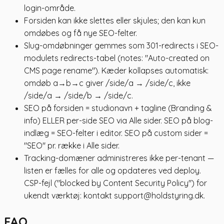
login-område.
Forsiden kan ikke slettes eller skjules; den kan kun
omdøbes og få nye SEO-felter.
Slug-omdøbninger gemmes som 301-redirects i SEO-
modulets redirects-tabel (notes: "Auto-created on
CMS page rename"). Kæder kollapses automatisk:
omdøb a→b→c giver /side/a → /side/c, ikke
/side/a → /side/b → /side/c.
SEO på forsiden = studionavn + tagline (Branding &
info) ELLER per-side SEO via Alle sider. SEO på blog-
indlæg = SEO-felter i editor. SEO på custom sider =
"SEO" pr. række i Alle sider.
Tracking-domæner administreres ikke per-tenant —
listen er fælles for alle og opdateres ved deploy.
CSP-fejl ("blocked by Content Security Policy") for
ukendt værktøj: kontakt support@holdstyring.dk.
FAQ