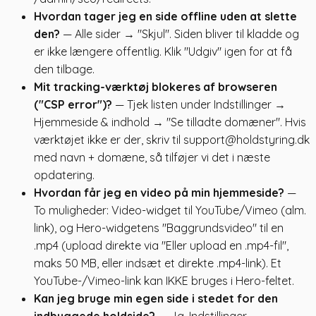
Hvordan tager jeg en side offline uden at slette
den?
— Alle sider → "Skjul". Siden bliver til kladde og
er ikke længere offentlig. Klik "Udgiv" igen for at få
den tilbage.
Mit tracking-værktøj blokeres af browseren
("CSP error")?
— Tjek listen under Indstillinger →
Hjemmeside & indhold → "Se tilladte domæner". Hvis
værktøjet ikke er der, skriv til support@holdstyring.dk
med navn + domæne, så tilføjer vi det i næste
opdatering.
Hvordan får jeg en video på min hjemmeside?
—
To muligheder: Video-widget til YouTube/Vimeo (alm.
link), og Hero-widgetens "Baggrundsvideo" til en
.mp4 (upload direkte via "Eller upload en .mp4-fil",
maks 50 MB, eller indsæt et direkte .mp4-link). Et
YouTube-/Vimeo-link kan IKKE bruges i Hero-feltet.
Kan jeg bruge min egen side i stedet for den