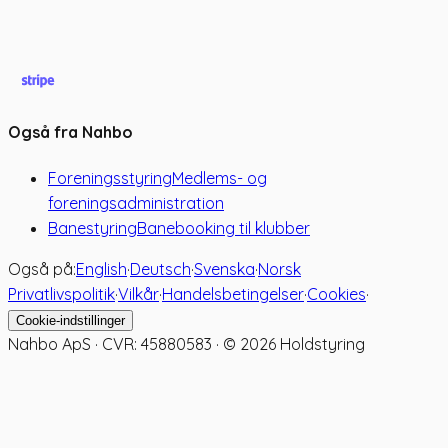
Også fra Nahbo
Foreningsstyring
Medlems- og
foreningsadministration
Banestyring
Banebooking til klubber
Også på:
English
·
Deutsch
·
Svenska
·
Norsk
Privatlivspolitik
·
Vilkår
·
Handelsbetingelser
·
Cookies
·
Cookie-indstillinger
Nahbo ApS · CVR: 45880583 · ©
2026
Holdstyring