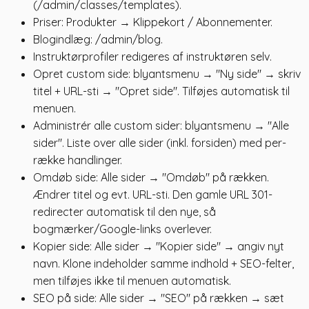
(/admin/classes/templates).
Priser: Produkter → Klippekort / Abonnementer.
Blogindlæg: /admin/blog.
Instruktørprofiler redigeres af instruktøren selv.
Opret custom side: blyantsmenu → "Ny side" → skriv
titel + URL-sti → "Opret side". Tilføjes automatisk til
menuen.
Administrér alle custom sider: blyantsmenu → "Alle
sider". Liste over alle sider (inkl. forsiden) med per-
række handlinger.
Omdøb side: Alle sider → "Omdøb" på rækken.
Ændrer titel og evt. URL-sti. Den gamle URL 301-
redirecter automatisk til den nye, så
bogmærker/Google-links overlever.
Kopier side: Alle sider → "Kopier side" → angiv nyt
navn. Klone indeholder samme indhold + SEO-felter,
men tilføjes ikke til menuen automatisk.
SEO på side: Alle sider → "SEO" på rækken → sæt