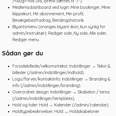
/<slug> hvis URL-prefix sættes til "/").
Medlemsdashboard ved login: Mine bookinger, Mine
klippekort, Mit abonnement, Min profil,
Bevægelsesfradrag, Betalingshistorik.
Blyantsmenu (oranges blyant-ikon, kun synlig for
admin/instruktør): Rediger side, Ny side, Alle sider,
Rediger menu.
Sådan gør du
Forsidebillede/velkomsttekst: Indstillinger → Tekst &
billeder (/admin/indstillinger/indhold).
Logo/farver/kontaktinfo: Indstillinger → Branding &
info (/admin/indstillinger/branding).
Overordnet design: Indstillinger → Skabelon / tema
(/admin/indstillinger/templates).
Hold og tider: Hold → Kalender (/admin/calendar).
Holdtypebeskrivelser: Hold → Holdskabeloner