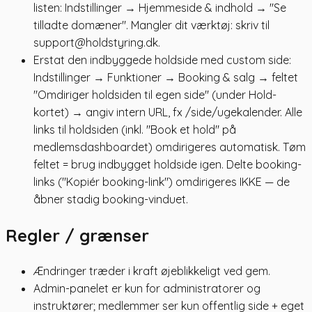
listen: Indstillinger → Hjemmeside & indhold → "Se
tilladte domæner". Mangler dit værktøj: skriv til
support@holdstyring.dk.
Erstat den indbyggede holdside med custom side:
Indstillinger → Funktioner → Booking & salg → feltet
"Omdiriger holdsiden til egen side" (under Hold-
kortet) → angiv intern URL, fx /side/ugekalender. Alle
links til holdsiden (inkl. "Book et hold" på
medlemsdashboardet) omdirigeres automatisk. Tøm
feltet = brug indbygget holdside igen. Delte booking-
links ("Kopiér booking-link") omdirigeres IKKE — de
åbner stadig booking-vinduet.
Regler / grænser
Ændringer træder i kraft øjeblikkeligt ved gem.
Admin-panelet er kun for administratorer og
instruktører; medlemmer ser kun offentlig side + eget