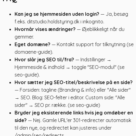
Kan jeg se hjemmesiden uden login?
— Ja, besøg
f.eks. ditstudio.holdstyring.dk i inkognito.
Hvornår vises ændringer?
— Øjeblikkeligt når du
gemmer.
Eget domæne?
— Kontakt support for tilknytning (se
domaene-guide).
Hvor slår jeg SEO til/fra?
— Indstillinger →
Hjemmeside & indhold → toggle "SEO-modul" (se
seo-guide).
Hvor sætter jeg SEO-titel/beskrivelse på en side?
— Forsiden: tagline (Branding & info) eller "Alle sider"
→ SEO. Blog: SEO-felter i editor. Custom side: "Alle
sider" → SEO pr. række. (se seo-guide)
Bryder jeg eksisterende links hvis jeg omdøber en
side?
— Nej. Gamle URL'er 301-redirecter automatisk
til den nye, og redirectet kan justeres under
/admin/seo/redirects.