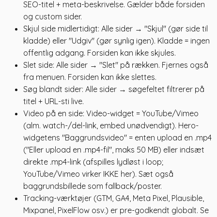
SEO-titel + meta-beskrivelse. Gælder både forsiden
og custom sider.
Skjul side midlertidigt: Alle sider → "Skjul" (gør side til
kladde) eller "Udgiv" (gør synlig igen). Kladde = ingen
offentlig adgang. Forsiden kan ikke skjules.
Slet side: Alle sider → "Slet" på rækken. Fjernes også
fra menuen. Forsiden kan ikke slettes.
Søg blandt sider: Alle sider → søgefeltet filtrerer på
titel + URL-sti live.
Video på en side: Video-widget = YouTube/Vimeo
(alm. watch-/del-link, embed unødvendigt). Hero-
widgetens "Baggrundsvideo" = enten upload en .mp4
("Eller upload en .mp4-fil", maks 50 MB) eller indsæt
direkte .mp4-link (afspilles lydløst i loop;
YouTube/Vimeo virker IKKE her). Sæt også
baggrundsbillede som fallback/poster.
Tracking-værktøjer (GTM, GA4, Meta Pixel, Plausible,
Mixpanel, PixelFlow osv.) er pre-godkendt globalt. Se