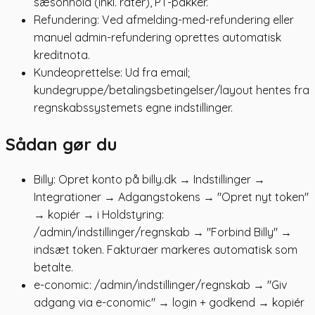
sæsonhold (inkl. rater), PT-pakker.
Refundering: Ved afmelding-med-refundering eller
manuel admin-refundering oprettes automatisk
kreditnota.
Kundeoprettelse: Ud fra email;
kundegruppe/betalingsbetingelser/layout hentes fra
regnskabssystemets egne indstillinger.
Sådan gør du
Billy: Opret konto på billy.dk → Indstillinger →
Integrationer → Adgangstokens → "Opret nyt token"
→ kopiér → i Holdstyring:
/admin/indstillinger/regnskab → "Forbind Billy" →
indsæt token. Fakturaer markeres automatisk som
betalte.
e-conomic: /admin/indstillinger/regnskab → "Giv
adgang via e-conomic" → login + godkend → kopiér