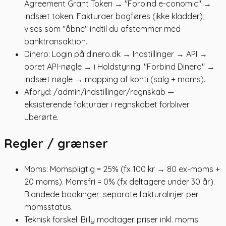
Agreement Grant Token → "Forbind e-conomic" →
indsæt token. Fakturaer bogføres (ikke kladder),
vises som "åbne" indtil du afstemmer med
banktransaktion.
Dinero: Login på dinero.dk → Indstillinger → API →
opret API-nøgle → i Holdstyring: "Forbind Dinero" →
indsæt nøgle → mapping af konti (salg + moms).
Afbryd: /admin/indstillinger/regnskab —
eksisterende fakturaer i regnskabet forbliver
uberørte.
Regler / grænser
Moms: Momspligtig = 25% (fx 100 kr → 80 ex-moms +
20 moms). Momsfri = 0% (fx deltagere under 30 år).
Blandede bookinger: separate fakturalinjer per
momsstatus.
Teknisk forskel: Billy modtager priser inkl. moms