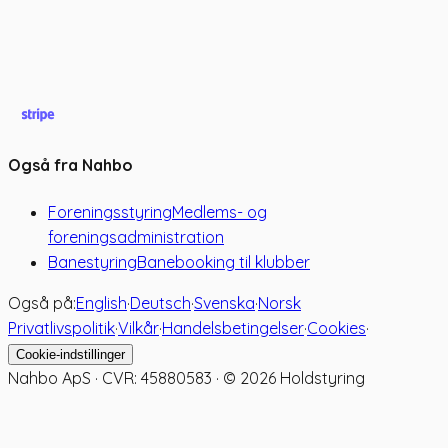
Også fra Nahbo
Foreningsstyring
Medlems- og
foreningsadministration
Banestyring
Banebooking til klubber
Også på:
English
·
Deutsch
·
Svenska
·
Norsk
Privatlivspolitik
·
Vilkår
·
Handelsbetingelser
·
Cookies
·
Cookie-indstillinger
Nahbo ApS · CVR: 45880583 · ©
2026
Holdstyring