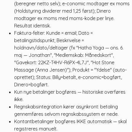
(beregner netto selv); e-conomic modtager ex moms
(Holdstyring dividerer med 1,25 først); Dinero
modtager ex moms med moms-kode per linje.
Resultat identisk.
Faktura-felter: Kunde = email; Dato =
betalingstidspunkt; Beskrivelse =
holdnavn/dato/deltager (fx "Hatha Yoga — ons. 6.
maj — Jonathan", "Medlemskab: Månedskort",
"Gavekort: 22KZ-T4HV-R6PX-4L7J", "Hot Stone
Massage (Anna Jensen)"); Produkt = "Ydelse" (auto-
oprettet); Status: Billy=betalt, e-conomic=bogført,
Dinero=bogført.
Kun nye betalinger bogføres — historiske overføres
ikke.
Regnskabsintegration kører asynkront: betaling
gennemføres selvom regnskabssystem er nede.
Kontantbetalinger bogføres IKKE automatisk — skal
registreres manuelt.