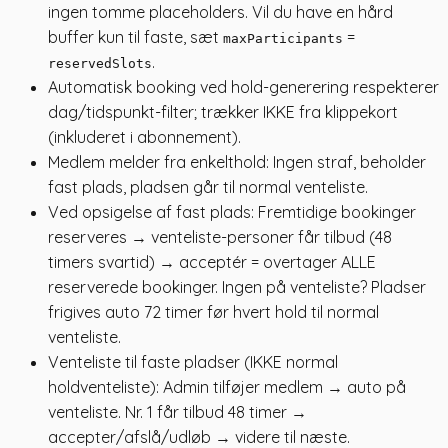
ingen tomme placeholders. Vil du have en hård
buffer kun til faste, sæt
=
maxParticipants
.
reservedSlots
Automatisk booking ved hold-generering respekterer
dag/tidspunkt-filter; trækker IKKE fra klippekort
(inkluderet i abonnement).
Medlem melder fra enkelthold: Ingen straf, beholder
fast plads, pladsen går til normal venteliste.
Ved opsigelse af fast plads: Fremtidige bookinger
reserveres → venteliste-personer får tilbud (48
timers svartid) → acceptér = overtager ALLE
reserverede bookinger. Ingen på venteliste? Pladser
frigives auto 72 timer før hvert hold til normal
venteliste.
Venteliste til faste pladser (IKKE normal
holdventeliste): Admin tilføjer medlem → auto på
venteliste. Nr. 1 får tilbud 48 timer →
accepter/afslå/udløb → videre til næste.