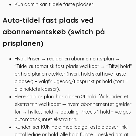
Kun admin kan tildele faste pladser.
Auto-tildel fast plads ved
abonnementskøb (switch på
prisplanen)
Hvor: Priser → rediger en abonnements-plan →
"Tildel automatisk fast plads ved køb" → "Tilføj hold"
pr. hold planen dækker (hvert hold skal have faste
pladser) + valgfri ugedag/tidspunkt pr. hold (tom =
alle holdets klasser).
Flere hold pr. plan: har planen >1 hold, får kunden et
ekstra trin ved købet — hvem abonnementet gælder
for → hvilket hold → betaling. Præcis 1 hold = vælges
automatisk, intet ekstra trin.
Kunden ser KUN hold med ledige faste pladser, inkl.
antal ledige pr. hold. Alle hold fyldte = besked om at