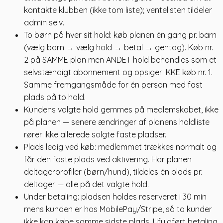
kontakte klubben (ikke tom liste); ventelisten tildeler
admin selv.
To børn på hver sit hold: køb planen én gang pr. barn
(vælg barn → vælg hold → betal → gentag). Køb nr.
2 på SAMME plan men ANDET hold behandles som et
selvstændigt abonnement og opsiger IKKE køb nr. 1.
Samme fremgangsmåde for én person med fast
plads på to hold.
Kundens valgte hold gemmes på medlemskabet, ikke
på planen — senere ændringer af planens holdliste
rører ikke allerede solgte faste pladser.
Plads ledig ved køb: medlemmet trækkes normalt og
får den faste plads ved aktivering. Har planen
deltagerprofiler (børn/hund), tildeles én plads pr.
deltager — alle på det valgte hold.
Under betaling: pladsen holdes reserveret i 30 min
mens kunden er hos MobilePay/Stripe, så to kunder
ikke kan købe samme sidste plads. Ufuldført betaling