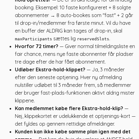
booking. Eksempel: 10 faste konfigureret + 8 solgte
abonnementer → 8 auto-bookes som "fast" + 2 går
til drop-in/medlemmer fra første minut. Vil du have
en buffer der ALDRIG kan tages af drop-in, skal
sættes lig
.
maxParticipants
reservedSlots
Hvorfor 72 timer?
— Giver normal tilmeldingsliste en
fair chance, mens nye faste abonnenter får pladser
tre dage efter de har fået abonnement.
Udløber Ekstra-hold-klippet?
— Ja, 3 måneder
efter den seneste optjening. Hver ny afmelding
nulstiller udløbet til 3 måneder frem, så medlemmer
der bruger fast-plads-funktionen aktivt aldrig mister
klippene.
Kan medlemmet købe flere Ekstra-hold-klip?
—
Nej, klippekortet er udelukkende et optjenings-kort —
det fyldes op gennem rettidige afmeldinger.
Kunden kan ikke købe samme plan igen med det