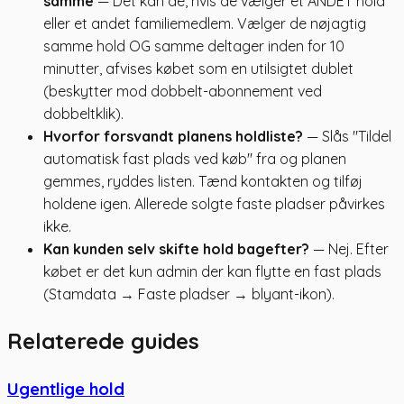
samme
— Det kan de, hvis de vælger et ANDET hold
eller et andet familiemedlem. Vælger de nøjagtig
samme hold OG samme deltager inden for 10
minutter, afvises købet som en utilsigtet dublet
(beskytter mod dobbelt-abonnement ved
dobbeltklik).
Hvorfor forsvandt planens holdliste?
— Slås "Tildel
automatisk fast plads ved køb" fra og planen
gemmes, ryddes listen. Tænd kontakten og tilføj
holdene igen. Allerede solgte faste pladser påvirkes
ikke.
Kan kunden selv skifte hold bagefter?
— Nej. Efter
købet er det kun admin der kan flytte en fast plads
(Stamdata → Faste pladser → blyant-ikon).
Relaterede guides
Ugentlige hold