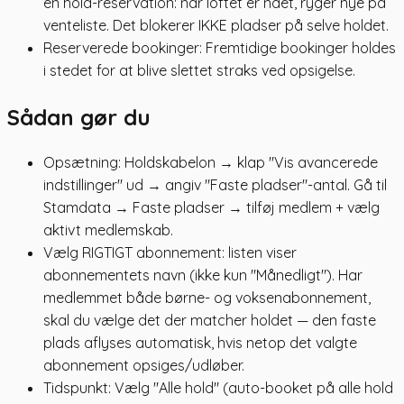
en hold-reservation: når loftet er nået, ryger nye på
venteliste. Det blokerer IKKE pladser på selve holdet.
Reserverede bookinger: Fremtidige bookinger holdes
i stedet for at blive slettet straks ved opsigelse.
Sådan gør du
Opsætning: Holdskabelon → klap "Vis avancerede
indstillinger" ud → angiv "Faste pladser"-antal. Gå til
Stamdata → Faste pladser → tilføj medlem + vælg
aktivt medlemskab.
Vælg RIGTIGT abonnement: listen viser
abonnementets navn (ikke kun "Månedligt"). Har
medlemmet både børne- og voksenabonnement,
skal du vælge det der matcher holdet — den faste
plads aflyses automatisk, hvis netop det valgte
abonnement opsiges/udløber.
Tidspunkt: Vælg "Alle hold" (auto-booket på alle hold