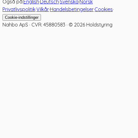
Også på:
English
·
Deutsch
·
Svenska
·
Norsk
Privatlivspolitik
·
Vilkår
·
Handelsbetingelser
·
Cookies
·
Cookie-indstillinger
Nahbo ApS · CVR: 45880583 · ©
2026
Holdstyring