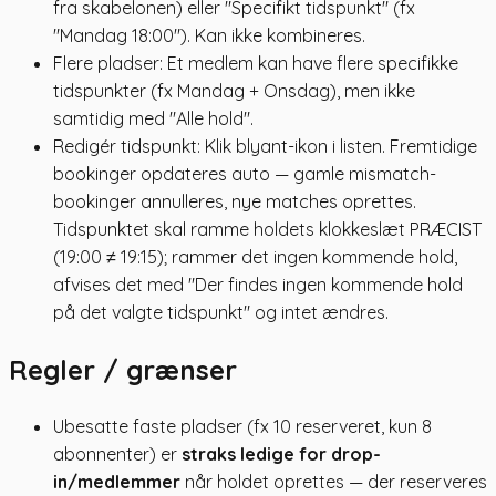
fra skabelonen) eller "Specifikt tidspunkt" (fx
"Mandag 18:00"). Kan ikke kombineres.
Flere pladser: Et medlem kan have flere specifikke
tidspunkter (fx Mandag + Onsdag), men ikke
samtidig med "Alle hold".
Redigér tidspunkt: Klik blyant-ikon i listen. Fremtidige
bookinger opdateres auto — gamle mismatch-
bookinger annulleres, nye matches oprettes.
Tidspunktet skal ramme holdets klokkeslæt PRÆCIST
(19:00 ≠ 19:15); rammer det ingen kommende hold,
afvises det med "Der findes ingen kommende hold
på det valgte tidspunkt" og intet ændres.
Regler / grænser
Ubesatte faste pladser (fx 10 reserveret, kun 8
abonnenter) er
straks ledige for drop-
in/medlemmer
når holdet oprettes — der reserveres