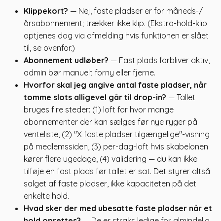
Klippekort?
— Nej, faste pladser er for måneds-/
årsabonnement; trækker ikke klip. (Ekstra-hold-klip
optjenes dog via afmelding hvis funktionen er slået
til, se ovenfor.)
Abonnement udløber?
— Fast plads forbliver aktiv,
admin bør manuelt forny eller fjerne.
Hvorfor skal jeg angive antal faste pladser, når
tomme slots alligevel går til drop-in?
— Tallet
bruges fire steder: (1) loft for hvor mange
abonnementer der kan sælges før nye ryger på
venteliste, (2) "X faste pladser tilgængelige"-visning
på medlemssiden, (3) per-dag-loft hvis skabelonen
kører flere ugedage, (4) validering — du kan ikke
tilføje en fast plads før tallet er sat. Det styrer altså
salget af faste pladser, ikke kapaciteten på det
enkelte hold.
Hvad sker der med ubesatte faste pladser når et
hold oprettes?
— De er straks ledige for almindelig