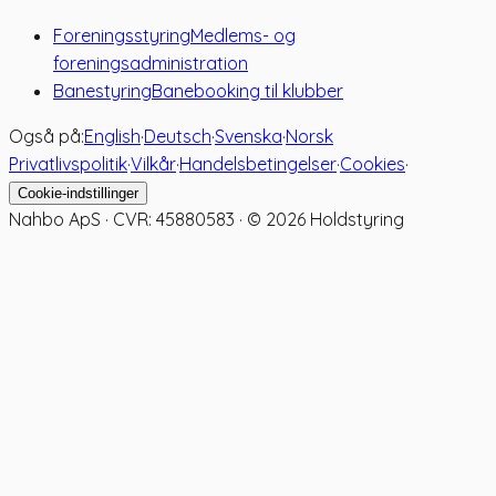
Foreningsstyring
Medlems- og
foreningsadministration
Banestyring
Banebooking til klubber
Også på:
English
·
Deutsch
·
Svenska
·
Norsk
Privatlivspolitik
·
Vilkår
·
Handelsbetingelser
·
Cookies
·
Cookie-indstillinger
Nahbo ApS · CVR: 45880583 · ©
2026
Holdstyring