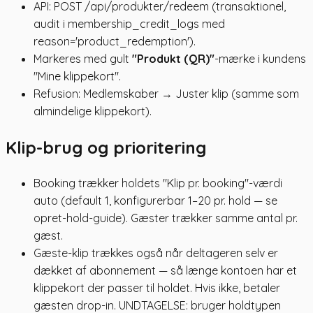
API: POST /api/produkter/redeem (transaktionel,
audit i membership_credit_logs med
reason='product_redemption').
Markeres med gult
"Produkt (QR)"
-mærke i kundens
"Mine klippekort".
Refusion: Medlemskaber → Juster klip (samme som
almindelige klippekort).
Klip-brug og prioritering
Booking trækker holdets "Klip pr. booking"-værdi
auto (default 1, konfigurerbar 1–20 pr. hold — se
opret-hold-guide). Gæster trækker samme antal pr.
gæst.
Gæste-klip trækkes også når deltageren selv er
dækket af abonnement — så længe kontoen har et
klippekort der passer til holdet. Hvis ikke, betaler
gæsten drop-in. UNDTAGELSE: bruger holdtypen