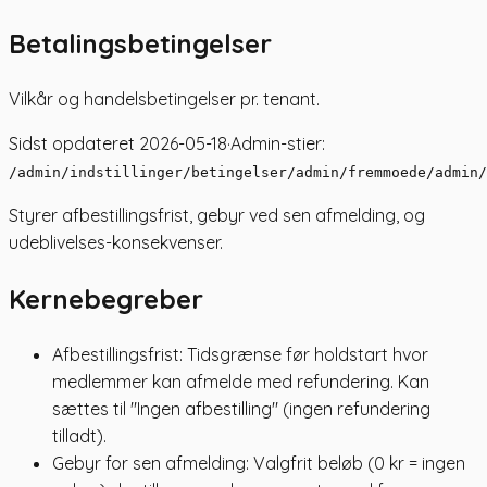
Betalingsbetingelser
Vilkår og handelsbetingelser pr. tenant.
Sidst opdateret
2026-05-18
·
Admin-stier:
/admin/indstillinger/betingelser
/admin/fremmoede
/admin/
Styrer afbestillingsfrist, gebyr ved sen afmelding, og
udeblivelses-konsekvenser.
Kernebegreber
Afbestillingsfrist: Tidsgrænse før holdstart hvor
medlemmer kan afmelde med refundering. Kan
sættes til "Ingen afbestilling" (ingen refundering
tilladt).
Gebyr for sen afmelding: Valgfrit beløb (0 kr = ingen