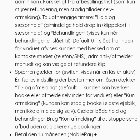
admin kan). Forskelligt fra afbestillingsfrist (som kun
styrer refundering, men stadig tillader selv-
afmelding). To uafhængige timere: "Hold og
sæsonhold" (almindelige hold drop-in+klippekort +
sæsonhold) og "Behandlinger" (vises kun når
behandlinger er slået til). Default 0 = slået fra. Inden
for vinduet afvises kunden med besked om at
kontakte studiet (telefon/SMS); admin til-/afmelder
manuelt og kan vælge at refundere klip.
Spærren gælder for (switch, vises når en lås er aktiv):
Én fælles indstilling der bestemmer om låsen dækker
"Til- og afmelding" (default — kunden kan hverken
booke eller afmelde selv inden for vinduet) eller "Kun
afmelding" (kunden kan stadig booke i sidste øjeblik,
men ikke afmelde sig selv). Gælder både hold og
behandlinger. Brug "Kun afmelding" til at stoppe sene
afbud uden at blokere nye bookinger.
Betal den 1. i måneden (MobilePay +