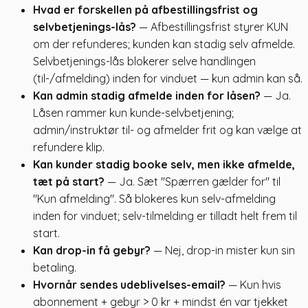
Hvad er forskellen på afbestillingsfrist og
selvbetjenings-lås?
— Afbestillingsfrist styrer KUN
om der refunderes; kunden kan stadig selv afmelde.
Selvbetjenings-lås blokerer selve handlingen
(til-/afmelding) inden for vinduet — kun admin kan så.
Kan admin stadig afmelde inden for låsen?
— Ja.
Låsen rammer kun kunde-selvbetjening;
admin/instruktør til- og afmelder frit og kan vælge at
refundere klip.
Kan kunder stadig booke selv, men ikke afmelde,
tæt på start?
— Ja. Sæt "Spærren gælder for" til
"Kun afmelding". Så blokeres kun selv-afmelding
inden for vinduet; selv-tilmelding er tilladt helt frem til
start.
Kan drop-in få gebyr?
— Nej, drop-in mister kun sin
betaling.
Hvornår sendes udeblivelses-email?
— Kun hvis
abonnement + gebyr > 0 kr + mindst én var tjekket