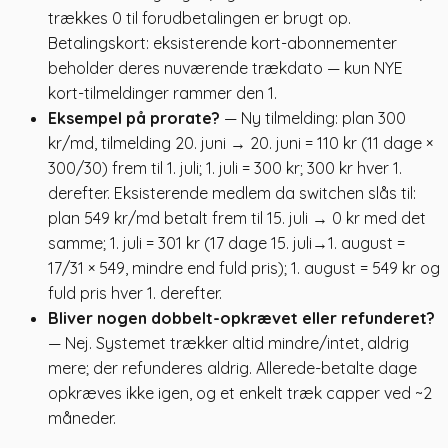
trækkes 0 til forudbetalingen er brugt op.
Betalingskort: eksisterende kort-abonnementer
beholder deres nuværende trækdato — kun NYE
kort-tilmeldinger rammer den 1.
Eksempel på prorate?
— Ny tilmelding: plan 300
kr/md, tilmelding 20. juni → 20. juni = 110 kr (11 dage ×
300/30) frem til 1. juli; 1. juli = 300 kr; 300 kr hver 1.
derefter. Eksisterende medlem da switchen slås til:
plan 549 kr/md betalt frem til 15. juli → 0 kr med det
samme; 1. juli = 301 kr (17 dage 15. juli→1. august =
17/31 × 549, mindre end fuld pris); 1. august = 549 kr og
fuld pris hver 1. derefter.
Bliver nogen dobbelt-opkrævet eller refunderet?
— Nej. Systemet trækker altid mindre/intet, aldrig
mere; der refunderes aldrig. Allerede-betalte dage
opkræves ikke igen, og et enkelt træk capper ved ~2
måneder.