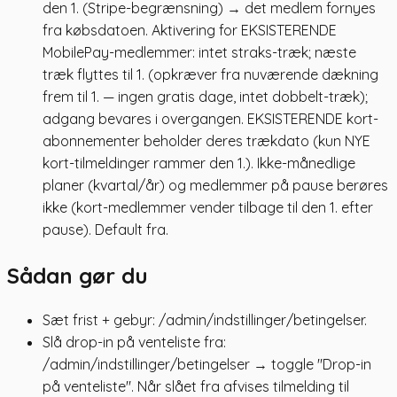
den 1. (Stripe-begrænsning) → det medlem fornyes
fra købsdatoen. Aktivering for EKSISTERENDE
MobilePay-medlemmer: intet straks-træk; næste
træk flyttes til 1. (opkræver fra nuværende dækning
frem til 1. — ingen gratis dage, intet dobbelt-træk);
adgang bevares i overgangen. EKSISTERENDE kort-
abonnementer beholder deres trækdato (kun NYE
kort-tilmeldinger rammer den 1.). Ikke-månedlige
planer (kvartal/år) og medlemmer på pause berøres
ikke (kort-medlemmer vender tilbage til den 1. efter
pause). Default fra.
Sådan gør du
Sæt frist + gebyr: /admin/indstillinger/betingelser.
Slå drop-in på venteliste fra:
/admin/indstillinger/betingelser → toggle "Drop-in
på venteliste". Når slået fra afvises tilmelding til