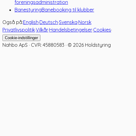
foreningsadministration
Banestyring
Banebooking til klubber
Også på:
English
·
Deutsch
·
Svenska
·
Norsk
Privatlivspolitik
·
Vilkår
·
Handelsbetingelser
·
Cookies
·
Cookie-indstillinger
Nahbo ApS · CVR: 45880583 · ©
2026
Holdstyring