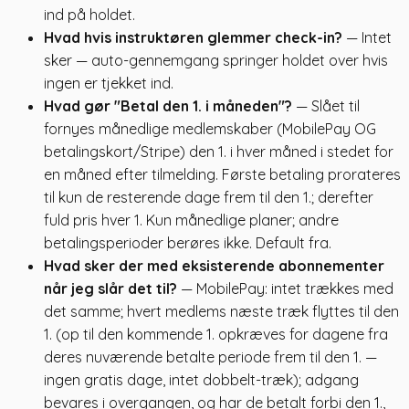
ind på holdet.
Hvad hvis instruktøren glemmer check-in?
— Intet
sker — auto-gennemgang springer holdet over hvis
ingen er tjekket ind.
Hvad gør "Betal den 1. i måneden"?
— Slået til
fornyes månedlige medlemskaber (MobilePay OG
betalingskort/Stripe) den 1. i hver måned i stedet for
en måned efter tilmelding. Første betaling prorateres
til kun de resterende dage frem til den 1.; derefter
fuld pris hver 1. Kun månedlige planer; andre
betalingsperioder berøres ikke. Default fra.
Hvad sker der med eksisterende abonnementer
når jeg slår det til?
— MobilePay: intet trækkes med
det samme; hvert medlems næste træk flyttes til den
1. (op til den kommende 1. opkræves for dagene fra
deres nuværende betalte periode frem til den 1. —
ingen gratis dage, intet dobbelt-træk); adgang
bevares i overgangen, og har de betalt forbi den 1.,