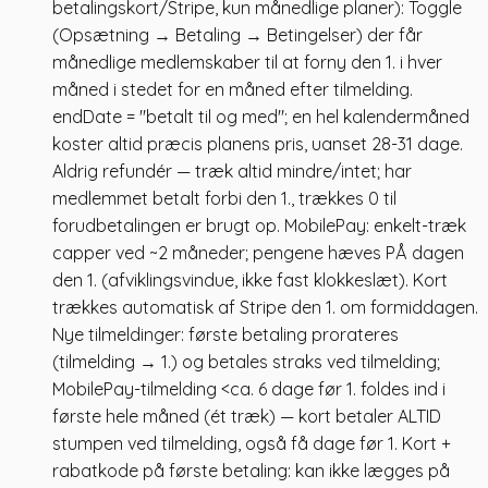
betalingskort/Stripe, kun månedlige planer): Toggle
(Opsætning → Betaling → Betingelser) der får
månedlige medlemskaber til at forny den 1. i hver
måned i stedet for en måned efter tilmelding.
endDate = "betalt til og med"; en hel kalendermåned
koster altid præcis planens pris, uanset 28-31 dage.
Aldrig refundér — træk altid mindre/intet; har
medlemmet betalt forbi den 1., trækkes 0 til
forudbetalingen er brugt op. MobilePay: enkelt-træk
capper ved ~2 måneder; pengene hæves PÅ dagen
den 1. (afviklingsvindue, ikke fast klokkeslæt). Kort
trækkes automatisk af Stripe den 1. om formiddagen.
Nye tilmeldinger: første betaling prorateres
(tilmelding → 1.) og betales straks ved tilmelding;
MobilePay-tilmelding <ca. 6 dage før 1. foldes ind i
første hele måned (ét træk) — kort betaler ALTID
stumpen ved tilmelding, også få dage før 1. Kort +
rabatkode på første betaling: kan ikke lægges på