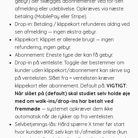
gebyr) der tillægges abonnementer ved for-sen
afmelding eller udeblivelse. Opkræves via næste
betaling (MobilePay eller Stripe).
Drop-in: Betaling / klippekort refunderes aldrig ved
sen afmelding — ingen ekstra gebyr.
Klippekort: Klippet er allerede brugt — ingen
refundering, ingen gebyr.
Abonnement: Eneste type der kan få gebyr.
Drop-in på venteliste: Toggle der bestemmer om
kunder uden klippekort/abonnement kan skrive sig
på ventelisten. Slået fra = ventelisten kræver
klippekort eller abonnement. Default på.
VIGTIGT:
Når slået på (default) skal studiet selv holde øje
med om walk-ins/drop-ins har betalt ved
fremmøde
— systemet opkræver dem ikke
automatisk når de rykker op fra ventelisten.
Selvbetjenings-lås: Hård spærre X timer før start
hvor kunden IKKE selv kan til-/afmelde online (kun